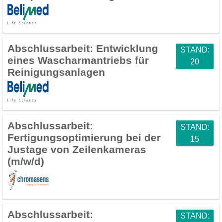
Abschlussarbeit:
Entwicklung
STAND:
eines Wascharmantriebs für
20
Reinigungsanlagen
Abschlussarbeit:
STAND:
Fertigungsoptimierung bei der
15
Justage von Zeilenkameras
(m/w/d)
Abschlussarbeit:
STAND: