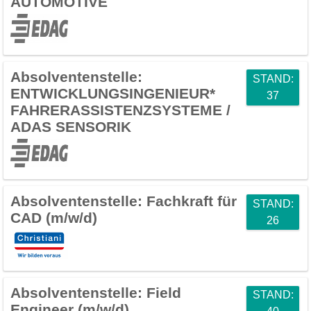
AUTOMOTIVE
Absolventenstelle:
STAND:
ENTWICKLUNGSINGENIEUR*
37
FAHRERASSISTENZSYSTEME /
ADAS SENSORIK
Absolventenstelle:
Fachkraft für
STAND:
CAD (m/w/d)
26
Absolventenstelle:
Field
STAND:
Engineer (m/w/d)